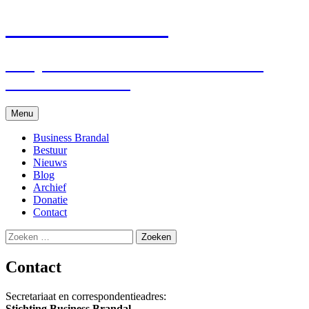
Business Brandal
Het platform voor ondernemers met
Indische affiniteit
Skip
Menu
to
content
Business Brandal
Bestuur
Nieuws
Blog
Archief
Donatie
Contact
Zoeken
naar:
Contact
Secretariaat en correspondentieadres:
Stichting Business Brandal